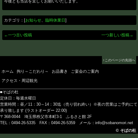
今後とも当店を宜しくお願いいたします。
カテゴリ：[
お知らせ
、
臨時休業日
]
←一つ古い投稿
一つ新しい投稿→
↑このページの先頭へ
ホーム
拘り～こだわり～
お品書き
ご宴会のご案内
アクセス・周辺観光
■そばの杜
定休日：毎週水曜日
営業時間：昼／11：30～14：30迄（売り切れ終い）※夜の営業はご予約にて
承り致します (ラストオーダー 22:00)
〒368-0044 埼玉県秩父市本町3-1 ふるさと館 2F
TEL：0494-26-5335 FAX：0494-26-5359
メール：info@sobanomori.net
© そばの杜