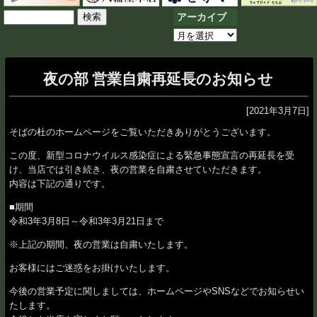
検
アーカイブ
索:
ア
ー
カ
夜の部 営業自粛再延長のお知らせ
イ
ブ
[2021年3月7日]
そばの杜のホームページをご覧いただきありがとうございます。
この度、新型コロナウイルス感染症による緊急事態宣言の再延長を受
け、当店では引き続き、夜の営業を自粛させていただきます。
内容は下記の通りです。
■期間
令和3年3月8日～令和3年3月21日まで
※上記の期間、夜の営業は自粛いたします。
お客様にはご迷惑をお掛けいたします。
今後の営業予定に関しましては、ホームページやSNSなどでお知らせい
たします。