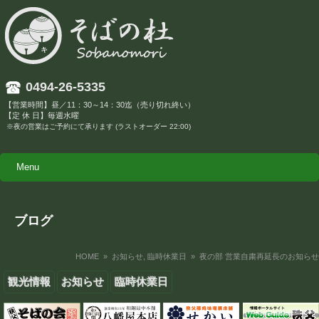
0494-26-5335
【営業時間】昼／11：30～14：30迄（売り切れ終い）
【定 休 日】毎週水曜
※夜の営業はご予約にて承ります (ラストオーダー 22:00)
Menu
ブログ
HOME
»
お知らせ
,
臨時休業日
» 夜の部 営業自粛再延長のお知らせ
観光情報
お知らせ
臨時休業日