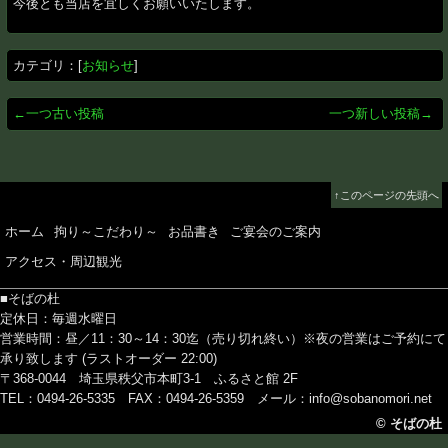
今後とも当店を宜しくお願いいたします。
カテゴリ：[
お知らせ
]
←一つ古い投稿
一つ新しい投稿→
↑このページの先頭へ
ホーム
拘り～こだわり～
お品書き
ご宴会のご案内
アクセス・周辺観光
■そばの杜
定休日：毎週水曜日
営業時間：昼／11：30～14：30迄（売り切れ終い）※夜の営業はご予約にて
承り致します (ラストオーダー 22:00)
〒368-0044 埼玉県秩父市本町3-1 ふるさと館 2F
TEL：0494-26-5335 FAX：0494-26-5359
メール：info@sobanomori.net
© そばの杜