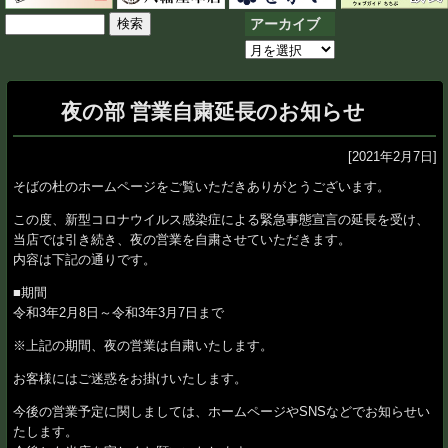
検
アーカイブ
索:
ア
ー
カ
夜の部 営業自粛延長のお知らせ
イ
ブ
[2021年2月7日]
そばの杜のホームページをご覧いただきありがとうございます。
この度、新型コロナウイルス感染症による緊急事態宣言の延長を受け、
当店では引き続き、夜の営業を自粛させていただきます。
内容は下記の通りです。
■期間
令和3年2月8日～令和3年3月7日まで
※上記の期間、夜の営業は自粛いたします。
お客様にはご迷惑をお掛けいたします。
今後の営業予定に関しましては、ホームページやSNSなどでお知らせい
たします。