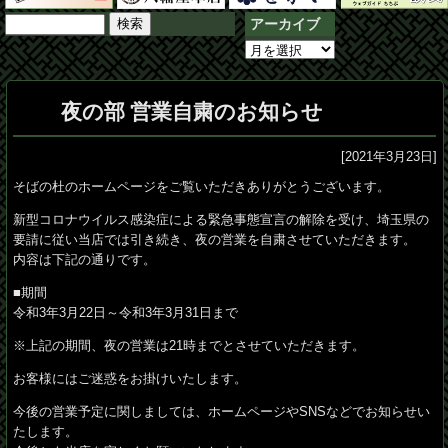
検
アーカイブ
索:
ア
ー
カ
夜の部 営業自粛のお知らせ
イ
ブ
[2021年3月23日]
そばの杜のホームページをご覧いただきありがとうございます。
新型コロナウイルス感染症による緊急事態宣言の解除を受け、埼玉県の
要請に従い当店では引き続き、夜の営業を自粛させていただきます。
内容は下記の通りです。
■期間
令和3年3月22日～令和3年3月31日まで
※上記の期間、夜の営業は21時までとさせていただきます。
お客様にはご迷惑をお掛けいたします。
今後の営業予定に関しましては、ホームページやSNSなどでお知らせい
たします。