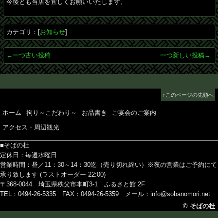
今後とも当店を宜しくお願いいたします。
カテゴリ：[
お知らせ
]
←一つ古い投稿
一つ新しい投稿→
↑このページの先頭へ
ホーム
拘り～こだわり～
お品書き
ご宴会のご案内
アクセス・周辺観光
■そばの杜
定休日：毎週水曜日
営業時間：昼／11：30～14：30迄（売り切れ終い）※夜の営業はご予約にて
承り致します (ラストオーダー 22:00)
〒368-0044 埼玉県秩父市本町3-1 ふるさと館 2F
TEL：0494-26-5335 FAX：0494-26-5359
メール：info@sobanomori.net
© そばの杜