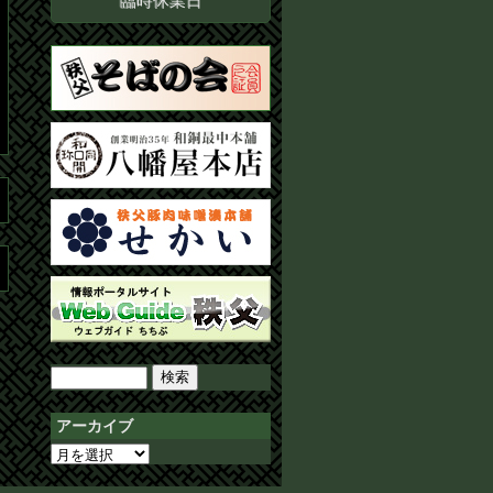
臨時休業日
検
索:
アーカイブ
ア
ー