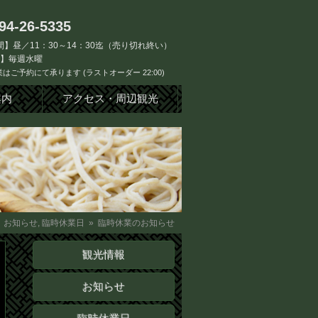
94-26-5335
】昼／11：30～14：30迄（売り切れ終い）
日】毎週水曜
はご予約にて承ります (ラストオーダー 22:00)
案内
アクセス・周辺観光
»
お知らせ
,
臨時休業日
» 臨時休業のお知らせ
観光情報
お知らせ