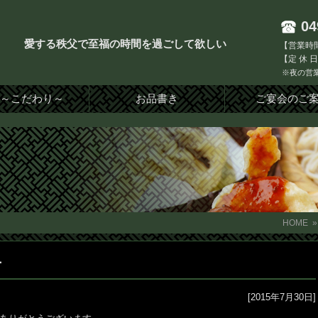
04
愛する秩父で至福の時間を過ごして欲しい
【営業時間
【定 休 
※夜の営業
り～こだわり～
お品書き
ご宴会のご
HOME
せ
[2015年7月30日]