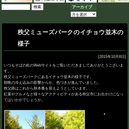
検
アーカイブ
索:
ア
ー
カ
秩父ミューズパークのイチョウ並木の
イ
ブ
様子
[2015年10月8日]
いつもそばの杜のWebサイトをご覧いただきましてありがとうございま
す。
秩父ミューズパークにあるイチョウ並木の様子です。
朝晩の冷え込みの影響からか、色づきが進んでいました。
秩父路はこれから秋本番を迎えようとしています。
紅葉やグルメなど様々なアクティビティがある秩父市にお出かけになっ
てはいかがでしょうか。