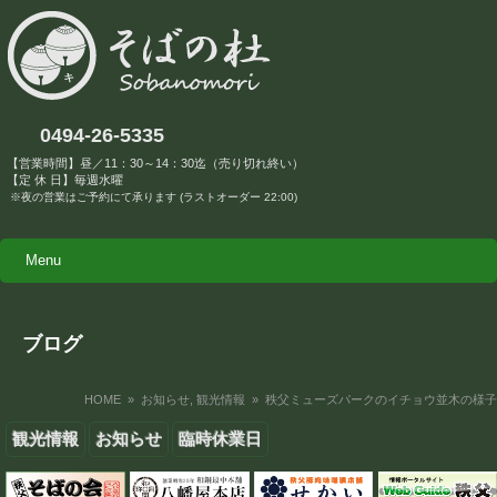
0494-26-5335
【営業時間】昼／11：30～14：30迄（売り切れ終い）
【定 休 日】毎週水曜
※夜の営業はご予約にて承ります (ラストオーダー 22:00)
Menu
ブログ
HOME
»
お知らせ
,
観光情報
» 秩父ミューズパークのイチョウ並木の様子
観光情報
お知らせ
臨時休業日