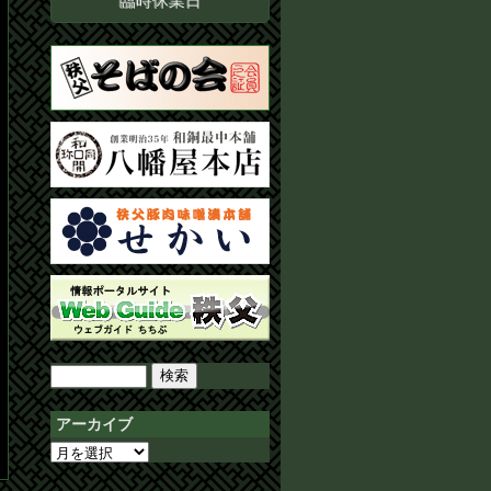
臨時休業日
検
索:
アーカイブ
ア
ー