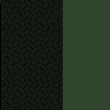
カ
イ
ブ