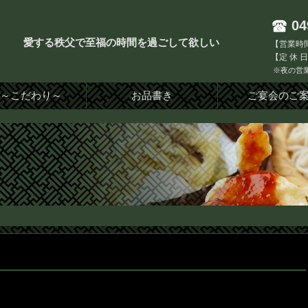
04
愛する秩父で至福の時間を過ごして欲しい
【営業時間
【定 休 
※夜の営業
り～こだわり～
お品書き
ご宴会のご