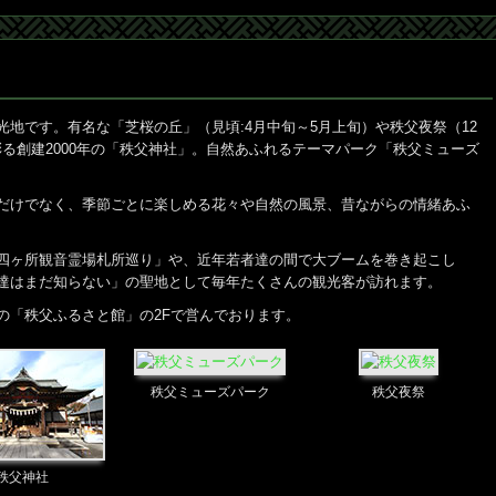
地です。有名な「芝桜の丘」（見頃:4月中旬～5月上旬）や秩父夜祭（12
を彩る創建2000年の「秩父神社」。自然あふれるテーマパーク「秩父ミューズ
だけでなく、季節ごとに楽しめる花々や自然の風景、昔ながらの情緒あふ
四ヶ所観音霊場札所巡り」や、近年若者達の間で大ブームを巻き起こし
達はまだ知らない」の聖地として毎年たくさんの観光客が訪れます。
の「秩父ふるさと館」の2Fで営んでおります。
秩父ミューズパーク
秩父夜祭
秩父神社