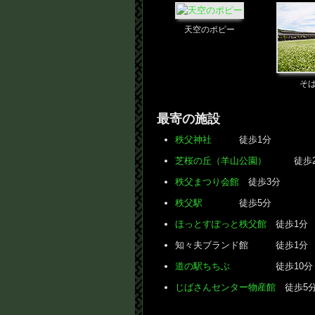
天空のポピー
そ
最寄の施設
秩父神社
徒歩1分
芝桜の丘（羊山公園）
徒歩2
秩父まつり会館
徒歩3分
秩父駅
徒歩5分
ほっとすぽっと秩父館
徒歩1分
知々夫ブランド館 徒歩1分
道の駅ちちぶ
徒歩10分
じばさんセンター物産館
徒歩5