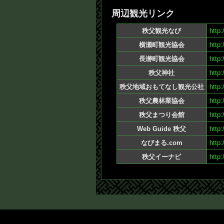
周辺観光リンク
秩父観光なび
http:
横瀬町観光協会
http:
長瀞町観光協会
http:
秩父神社
http:
秩父地域おもてなし観光公社
http
秩父農林業協会
http:
秩父まつり会館
http:
Web Guide 秩父
http:
なびまる.com
http
秩父イーナビ
http: