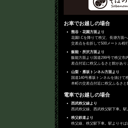
お車でお越しの場合
熊谷・花園方面より
花園I.Cを降りて秩父、長瀞方面
交差点を右折して500メートル
飯能・所沢方面より
飯能方面より国道299号で秩父
差点付近に秩父ふるさと館があり
山梨・雁坂トンネル方面より
国道140号雁坂トンネルを抜けて
本町の交差点付近に秩父ふるさと
電車でお越しの場合
西武秩父線より
西武秩父線、西武秩父駅下車。駅
秩父鉄道より
秩父線、秩父駅下車。駅よりそば