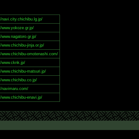
//navi.city.chichibu.lg.jp/
//www.yokoze.gr.jp/
//www.nagatoro.gr.jp/
//www.chichibu-jinja.or.jp/
://www.chichibu-omotenashi.com/
//www.cknk.jp/
//www.chichibu-matsuri.jp/
//www.chichibu.co.jp/
://navimaru.com/
//www.chichibu-enavi.jp/