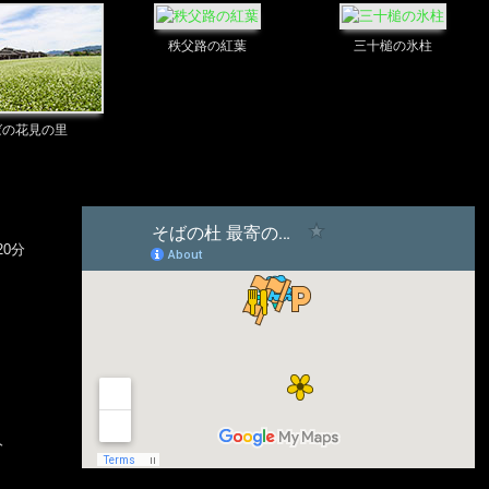
秩父路の紅葉
三十槌の氷柱
ばの花見の里
0分
分