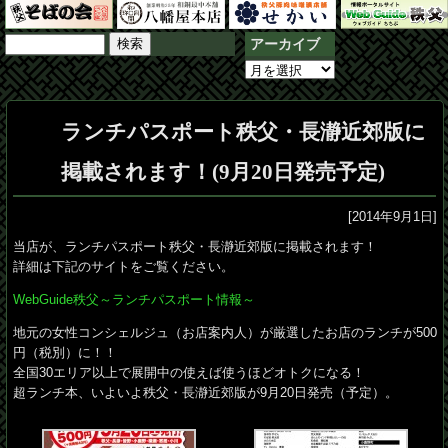
検
アーカイブ
索:
ア
ー
カ
ランチパスポート秩父・長瀞近郊版に
イ
ブ
掲載されます！(9月20日発売予定)
[2014年9月1日]
当店が、ランチパスポート秩父・長瀞近郊版に掲載されます！
詳細は下記のサイトをご覧ください。
WebGuide秩父～ランチパスポート情報～
地元の女性コンシェルジュ（お店案内人）が厳選したお店のランチが500
円（税別）に！！
全国30エリア以上で展開中の使えば使うほどオトクになる！
超ランチ本、いよいよ秩父・長瀞近郊版が9月20日発売（予定）。