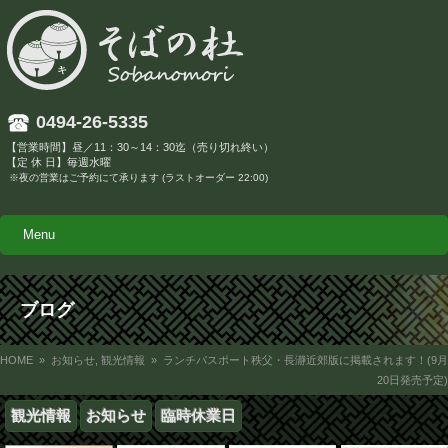
0494-26-5335
【営業時間】昼／11：30～14：30迄（売り切れ終い）
【定 休 日】毎週水曜
※夜の営業はご予約にて承ります (ラストオーダー 22:00)
Menu
ブログ
HOME
»
お知らせ
,
観光情報
» ランチパスポート秩父・長瀞近郊版に掲載されます！(9月
20日発売予定)
観光情報
お知らせ
臨時休業日