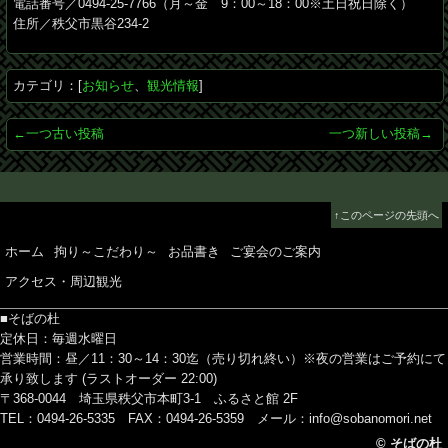
電話番号／0494-25-7766（月～金 9：00～18：00※土日祝日除く）
住所／秩父市黒谷234-2
カテゴリ：[
お知らせ
、
観光情報
]
←一つ古い投稿
一つ新しい投稿→
↑このページの先頭へ
ホーム
拘り～こだわり～
お品書き
ご宴会のご案内
アクセス・周辺観光
■そばの杜
定休日：毎週水曜日
営業時間：昼／11：30～14：30迄（売り切れ終い）※夜の営業はご予約にて
承り致します (ラストオーダー 22:00)
〒368-0044 埼玉県秩父市本町3-1 ふるさと館 2F
TEL：0494-26-5335 FAX：0494-26-5359
メール：info@sobanomori.net
© そばの杜